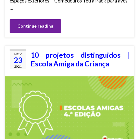
espaços exteriores” “Comedouros Tetra Pack para aves”
…
Continue reading
10 projetos distinguidos |
NOV
23
Escola Amiga da Criança
2021