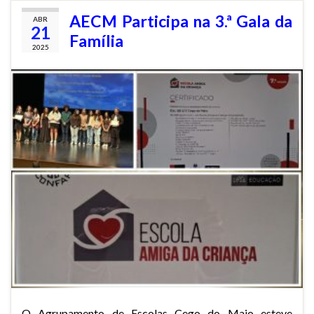
AECM Participa na 3.ª Gala da
ABR
21
Família
2025
O Agrupamento de Escolas Cego do Maio esteve