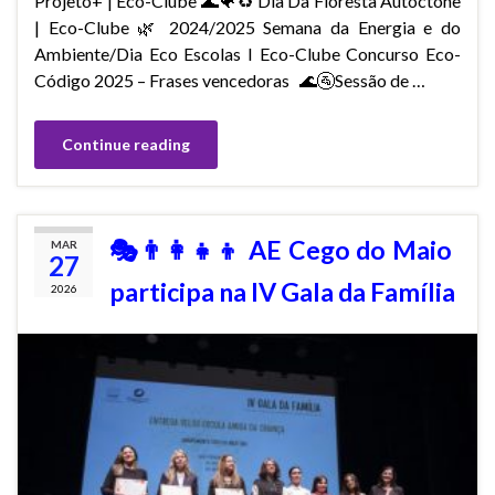
Projeto+ | Eco-Clube 🌊🐠♻️ Dia Da Floresta Autóctone
| Eco-Clube 🌿 2024/2025 Semana da Energia e do
Ambiente/Dia Eco Escolas I Eco-Clube Concurso Eco-
Código 2025 – Frases vencedoras 🌊🚰Sessão de …
Continue reading
🎭👨‍👩‍👧‍👦 AE Cego do Maio
MAR
27
participa na IV Gala da Família
2026