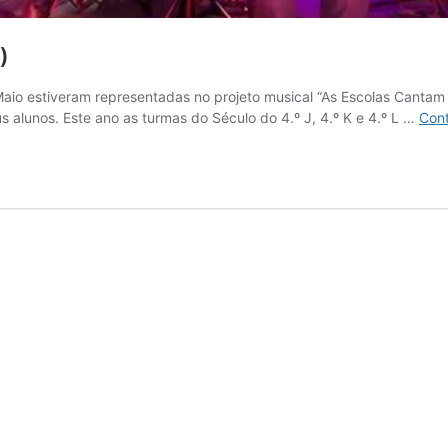
)
o estiveram representadas no projeto musical “As Escolas Cantam o
 alunos. Este ano as turmas do Século do 4.º J, 4.º K e 4.º L …
Cont