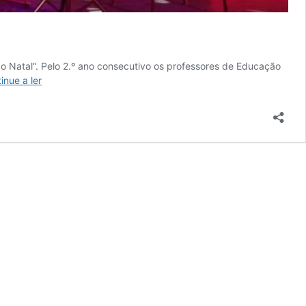
 Natal“. Pelo 2.º ano consecutivo os professores de Educação
As
inue a ler
Escolas
Cantam
o
Natal
(07-
12-
2018)