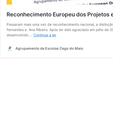
Reconhecimento Europeu dos Projetos
Passaram mais uma vez de reconhecimento nacional, a distinção
Fernandes e Ana Ribeiro. Após ter sido agraciado em julho de 
Reconhecimento
desenvolvido …
Continue a ler
Europeu
dos
Agrupamento de Escolas Cego do Maio
Projetos
eTwinning
do
AECM