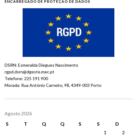
ENCARREGADO DE PROTEÇÃO DE DADOS
DSRN: Esmeralda Diegues Nascimento
rgpd.dsrn@dgeste.mec.pt
Telefone: 225 191 900
Morada: Rua António Carneiro, 98, 4349-003 Porto
Agosto 2026
S
T
Q
Q
S
S
D
1
2