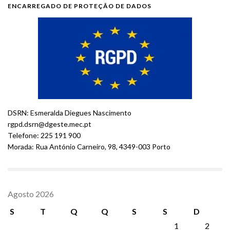
ENCARREGADO DE PROTEÇÃO DE DADOS
DSRN: Esmeralda Diegues Nascimento
rgpd.dsrn@dgeste.mec.pt
Telefone: 225 191 900
Morada: Rua António Carneiro, 98, 4349-003 Porto
Agosto 2026
S
T
Q
Q
S
S
D
1
2