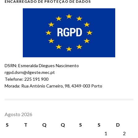
ENCARREGADO DE PROTEÇÃO DE DADOS
DSRN: Esmeralda Diegues Nascimento
rgpd.dsrn@dgeste.mec.pt
Telefone: 225 191 900
Morada: Rua António Carneiro, 98, 4349-003 Porto
Agosto 2026
S
T
Q
Q
S
S
D
1
2