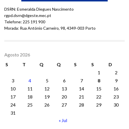
DSRN: Esmeralda Diegues Nascimento
rgpd.dsrn@dgeste.mec.pt
Telefone: 225 191 900
Morada: Rua António Carneiro, 98, 4349-003 Porto
Agosto 2026
S
T
Q
Q
S
S
D
1
2
3
4
5
6
7
8
9
10
11
12
13
14
15
16
17
18
19
20
21
22
23
24
25
26
27
28
29
30
31
« Jul