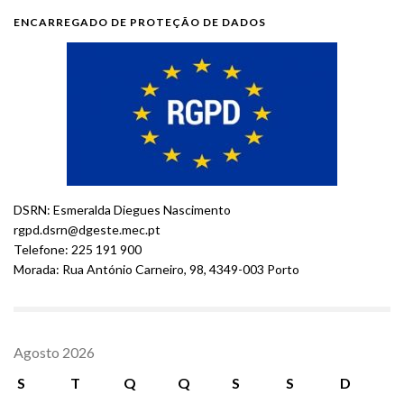
ENCARREGADO DE PROTEÇÃO DE DADOS
DSRN: Esmeralda Diegues Nascimento
rgpd.dsrn@dgeste.mec.pt
Telefone: 225 191 900
Morada: Rua António Carneiro, 98, 4349-003 Porto
Agosto 2026
S
T
Q
Q
S
S
D