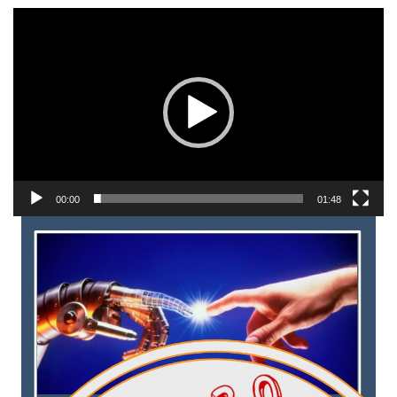
Reprodutor
de
vídeo
00:00
01:48