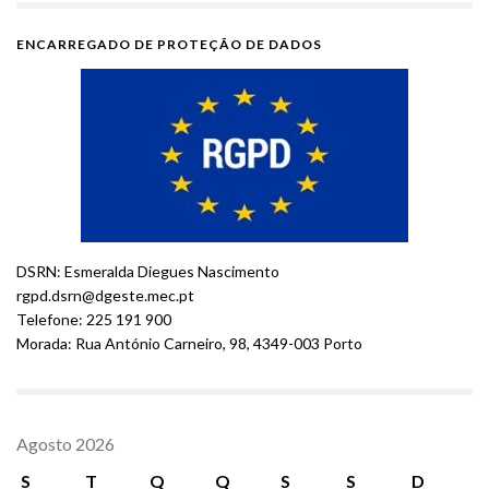
ENCARREGADO DE PROTEÇÃO DE DADOS
DSRN: Esmeralda Diegues Nascimento
rgpd.dsrn@dgeste.mec.pt
Telefone: 225 191 900
Morada: Rua António Carneiro, 98, 4349-003 Porto
Agosto 2026
S
T
Q
Q
S
S
D