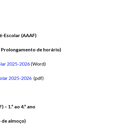
é-Escolar (AAAF)
u Prolongamento de horário)
olar 2025-2026
(Word)
colar 2025-2026
(pdf)
F) – 1
.º ao 4.º ano
o de almoço)