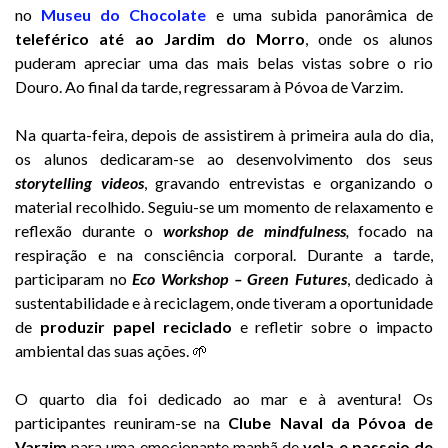
no
Museu do Chocolate
e uma subida panorâmica de
teleférico até ao Jardim do Morro
, onde os alunos
puderam apreciar uma das mais belas vistas sobre o rio
Douro. Ao final da tarde, regressaram à Póvoa de Varzim.
Na quarta-feira, depois de assistirem à primeira aula do dia,
os alunos dedicaram-se ao desenvolvimento dos seus
storytelling videos
, gravando entrevistas e organizando o
material recolhido. Seguiu-se um momento de relaxamento e
reflexão durante o
workshop de mindfulness
,
focado na
respiração e na consciência corporal. Durante a tarde,
participaram no
Eco Workshop – Green Futures
, dedicado à
sustentabilidade e à reciclagem, onde tiveram a oportunidade
de
produzir papel reciclado
e refletir sobre o impacto
ambiental das suas ações. 🌱
O quarto dia foi dedicado ao mar e à aventura! Os
participantes reuniram-se na
Clube Naval da Póvoa de
Varzim
para uma emocionante manhã de
vela e passeio de