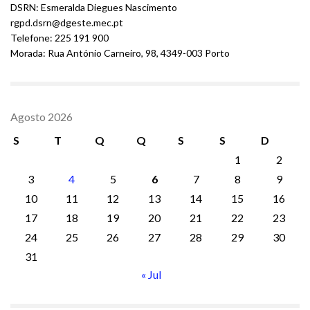
DSRN: Esmeralda Diegues Nascimento
rgpd.dsrn@dgeste.mec.pt
Telefone: 225 191 900
Morada: Rua António Carneiro, 98, 4349-003 Porto
Agosto 2026
S
T
Q
Q
S
S
D
1
2
3
4
5
6
7
8
9
10
11
12
13
14
15
16
17
18
19
20
21
22
23
24
25
26
27
28
29
30
31
« Jul