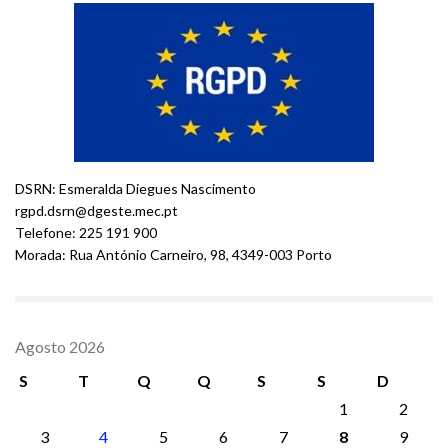
DSRN: Esmeralda Diegues Nascimento
rgpd.dsrn@dgeste.mec.pt
Telefone: 225 191 900
Morada: Rua António Carneiro, 98, 4349-003 Porto
Agosto 2026
S
T
Q
Q
S
S
D
1
2
3
4
5
6
7
8
9