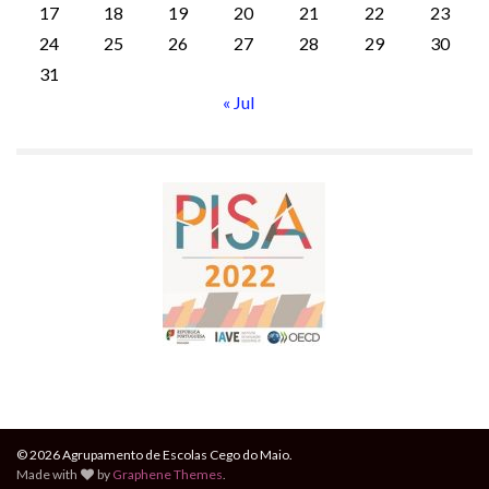
17
18
19
20
21
22
23
24
25
26
27
28
29
30
31
« Jul
© 2026 Agrupamento de Escolas Cego do Maio.
Made with
by
Graphene Themes
.