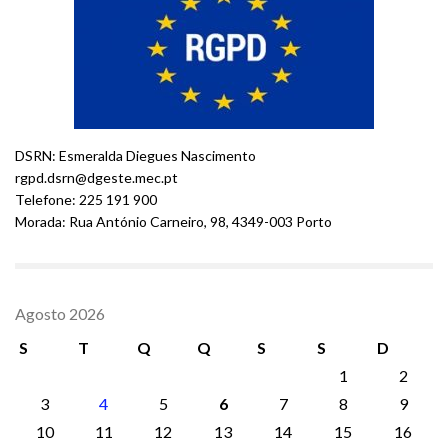
DSRN: Esmeralda Diegues Nascimento
rgpd.dsrn@dgeste.mec.pt
Telefone: 225 191 900
Morada: Rua António Carneiro, 98, 4349-003 Porto
Agosto 2026
S
T
Q
Q
S
S
D
1
2
3
4
5
6
7
8
9
10
11
12
13
14
15
16