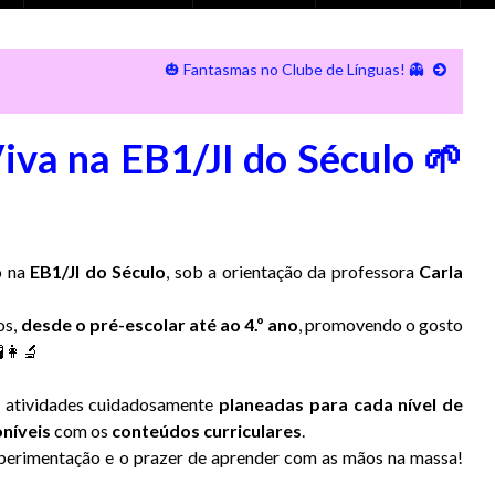
🎃 Fantasmas no Clube de Línguas! 👻
iva na EB1/JI do Século 🌱
o na
EB1/JI do Século
, sob a orientação da professora
Carla
os,
desde o pré-escolar até ao 4.º ano
, promovendo o gosto
👩‍🔬
m atividades cuidadosamente
planeadas para cada nível de
níveis
com os
conteúdos curriculares
.
xperimentação e o prazer de aprender com as mãos na massa!