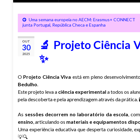
Uma semana europeia no AECM: Erasmus+ CONNECT
junta Portugal, República Checa e Espanha
🔬 Projeto Ciência V
OUT
30
✨
2025
O
Projeto Ciência Viva
está em pleno desenvolviment
Bedulho
.
Este projeto leva a
ciência experimental
a todos os alun
pela descoberta e pela aprendizagem através da prática. 
As
sessões decorrem no laboratório da escola
, co
ensino
, articulando os
materiais e equipamentos dispo
Uma experiência educativa que desperta curiosidade, e
💡🔍