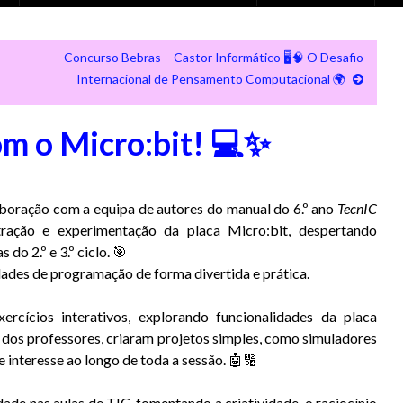
Concurso Bebras – Castor Informático 🖥️🧠 O Desafio
Internacional de Pensamento Computacional 🌍
m o Micro:bit! 💻✨
boração com a equipa de autores do manual do 6.º ano
TecnIC
ração e experimentação da placa Micro:bit, despertando
do 2.º e 3.º ciclo. 🎯
idades de programação de forma divertida e prática.
ercícios interativos, explorando funcionalidades da placa
 dos professores, criaram projetos simples, como simuladores
interesse ao longo de toda a sessão. 🤖🔢
ade nas aulas de TIC, fomentando a criatividade, o raciocínio